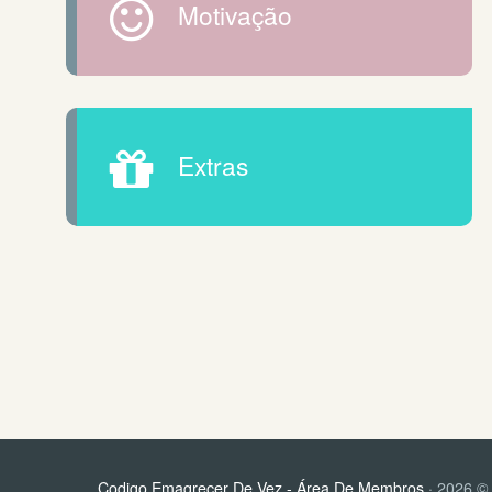
Motivação
Extras
Codigo Emagrecer De Vez - Área De Membros
· 2026 © 