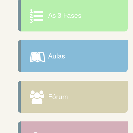
As 3 Fases
Aulas
Fórum