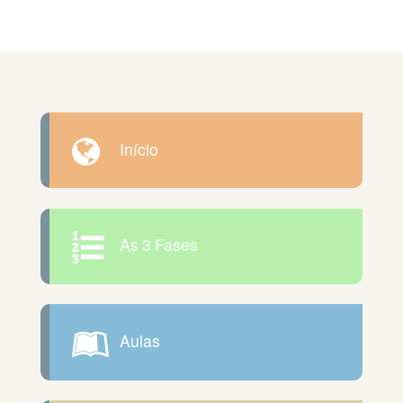
Início
As 3 Fases
Aulas