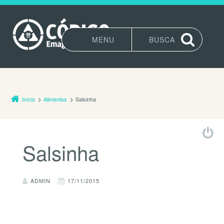
MENU
BUSCA
Pular para o conteúdo
Início
Alimentos
Salsinha
Salsinha
ADMIN
17/11/2015