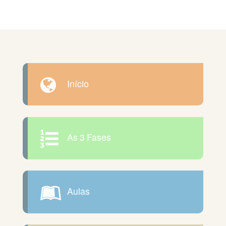
Início
As 3 Fases
Aulas