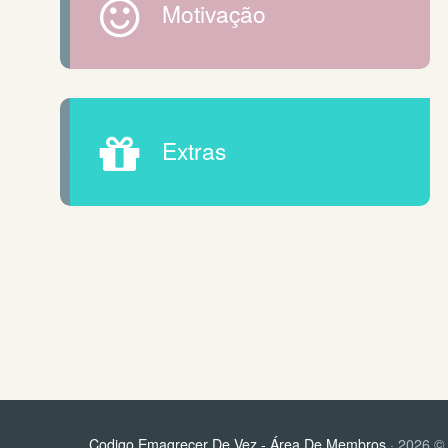
Motivação
Extras
Codigo Emagrecer De Vez - Área De Membros
· 2026 © 