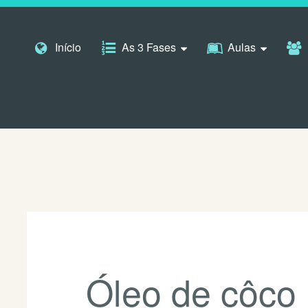
Pular para o conteúdo
Início
As 3 Fases
Aulas
Óleo de côco