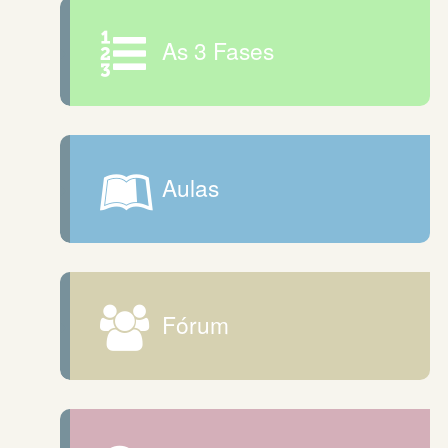
As 3 Fases
Aulas
Fórum