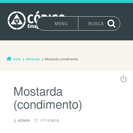
MENU
BUSCA
Pular para o conteúdo
Início
Alimentos
Mostarda (condimento)
Mostarda
(condimento)
ADMIN
17/11/2015