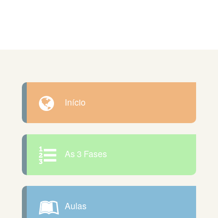
Início
As 3 Fases
Aulas