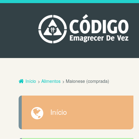
Início
Alimentos
Maionese (comprada)
Início