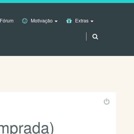
Fórum
Motivação
Extras
mprada)