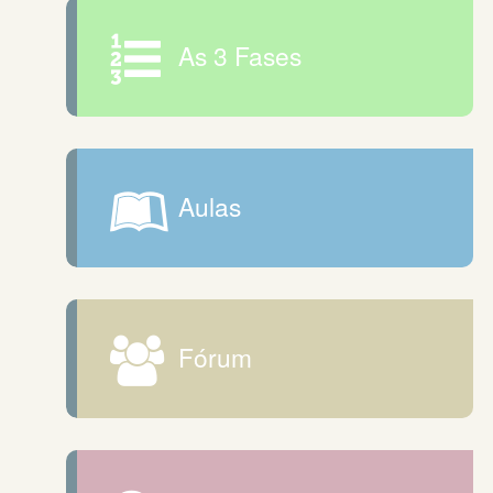
As 3 Fases
Aulas
Fórum