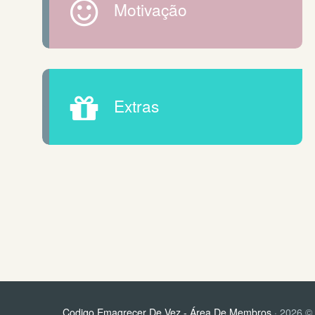
Motivação
Extras
Codigo Emagrecer De Vez - Área De Membros
· 2026 © 