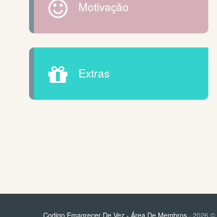
Motivação
Extras
Codigo Emagrecer De Vez - Área De Membros
· 2026 © 