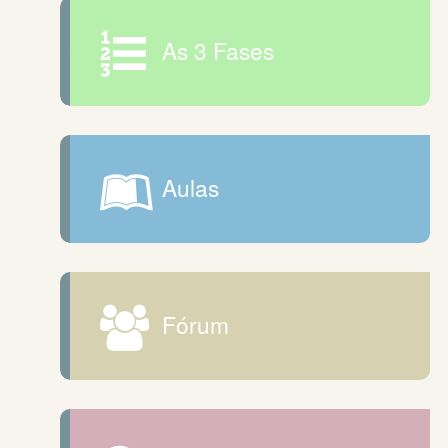
As 3 Fases
Aulas
Fórum