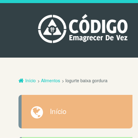
Início
Alimentos
Iogurte baixa gordura
Início