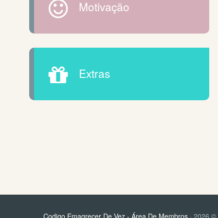
Motivação
Extras
Codigo Emagrecer De Vez - Área De Membros
· 2026 © 