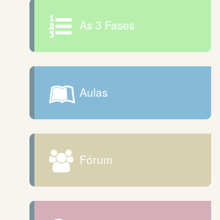
As 3 Fases
Aulas
Fórum