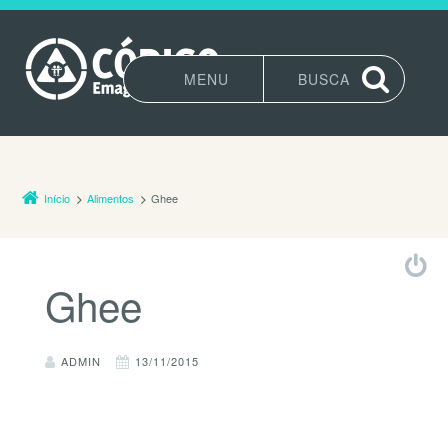
MENU
BUSCA
Pular para o conteúdo
Início
Alimentos
Ghee
Ghee
ADMIN
13/11/2015