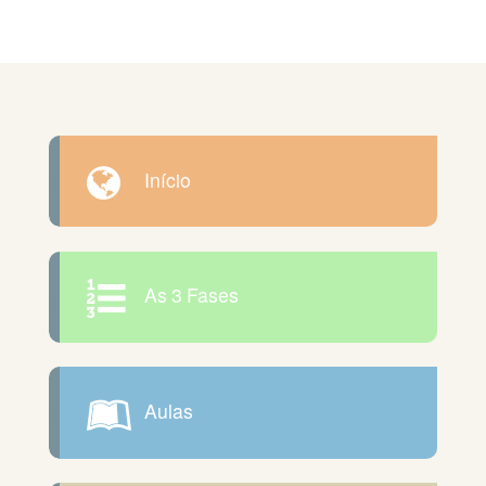
Início
As 3 Fases
Aulas