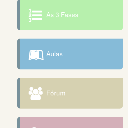
As 3 Fases
Aulas
Fórum