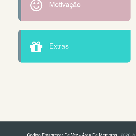
Motivação
Extras
Codigo Emagrecer De Vez - Área De Membros
· 2026 © 