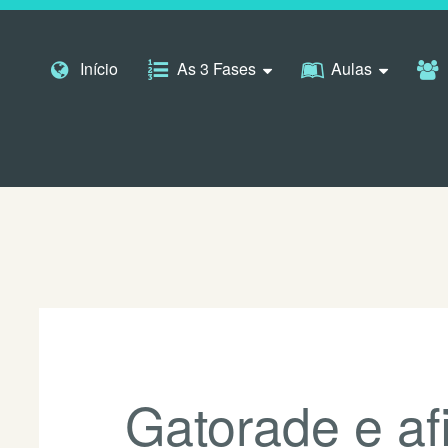
Pular para o conteúdo
Início
As 3 Fases
Aulas
Gatorade e af